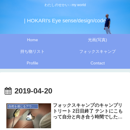
わたしのせかい - my world
| HOKARI's Eye sense/design/code
Home
光画(写真)
持ち物リスト
フォックスキャンプ
Profile
Contact
2019-04-20
フォックスキャンプのキャンプリ
自然を感じるアウトドア
トリート 2日目終了 テントにこも
って自分と向き合う時間でした
20190420