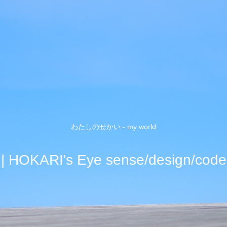
わたしのせかい - my world
| HOKARI's Eye sense/design/code