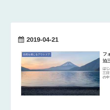
2019-04-21
フ
自然を感じるアウトドア
泊三
はじ
三日
の中