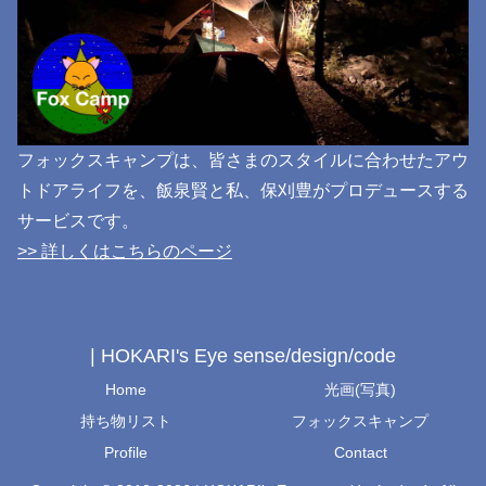
フォックスキャンプは、皆さまのスタイルに合わせたアウ
トドアライフを、飯泉賢と私、保刈豊がプロデュースする
サービスです。
>> 詳しくはこちらのページ
| HOKARI's Eye sense/design/code
Home
光画(写真)
持ち物リスト
フォックスキャンプ
Profile
Contact