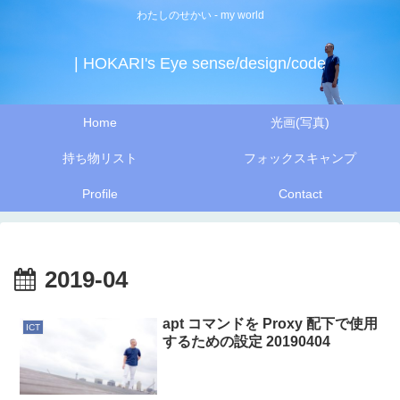
わたしのせかい - my world
| HOKARI's Eye sense/design/code
Home
光画(写真)
持ち物リスト
フォックスキャンプ
Profile
Contact
2019-04
apt コマンドを Proxy 配下で使用
ICT
するための設定 20190404