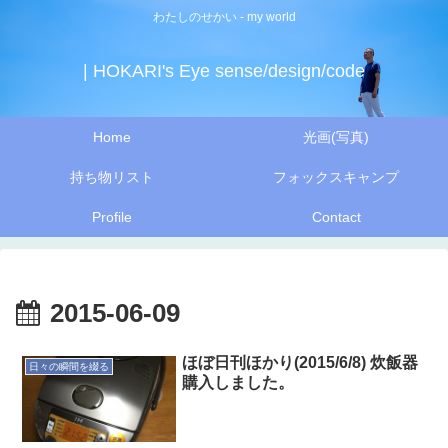
わたしのせかい - my world
| HOKARI's Eye sense/design/code
Home
光画(写真)
持ち物リスト
フォックスキャンプ
Profile
Contact
2015-06-09
ほぼ日刊ほかり(2015/6/8) 炊飯器
日々の瞬間を綴る
購入しました。