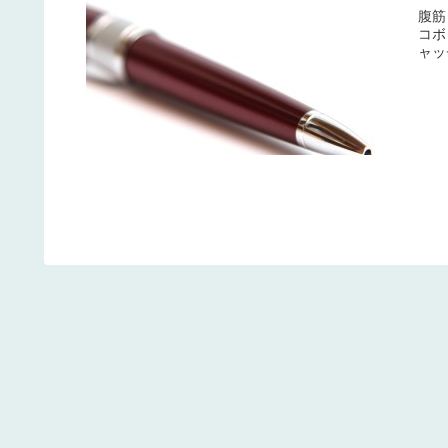
腹筋
コボ
ャッ