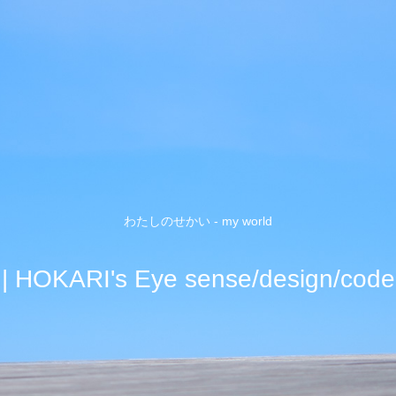
わたしのせかい - my world
| HOKARI's Eye sense/design/code