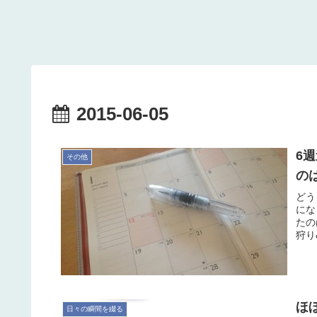
2015-06-05
6
その他
の
どう
にな
たの
狩り&
ほぼ
日々の瞬間を綴る