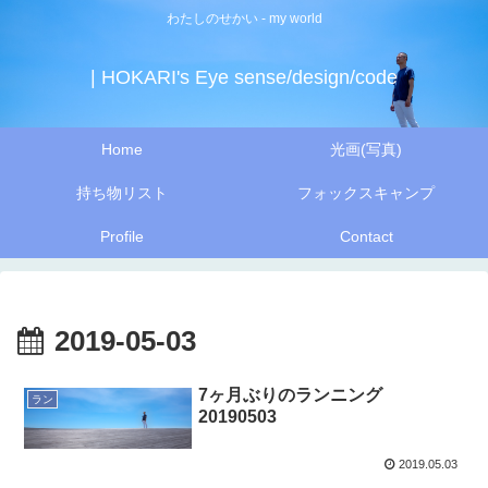
わたしのせかい - my world
| HOKARI's Eye sense/design/code
Home
光画(写真)
持ち物リスト
フォックスキャンプ
Profile
Contact
2019-05-03
7ヶ月ぶりのランニング
ラン
20190503
2019.05.03