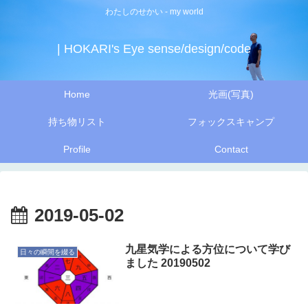
わたしのせかい - my world
| HOKARI's Eye sense/design/code
Home
光画(写真)
持ち物リスト
フォックスキャンプ
Profile
Contact
2019-05-02
九星気学による方位について学び
日々の瞬間を綴る
ました 20190502