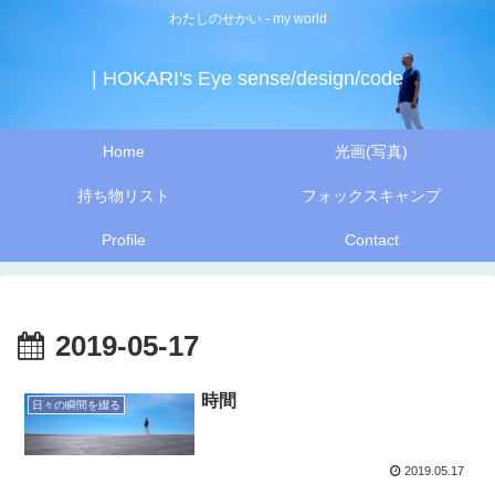
わたしのせかい - my world
| HOKARI's Eye sense/design/code
Home
光画(写真)
持ち物リスト
フォックスキャンプ
Profile
Contact
2019-05-17
時間
日々の瞬間を綴る
2019.05.17