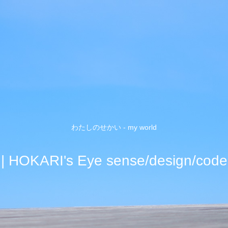
わたしのせかい - my world
| HOKARI's Eye sense/design/code