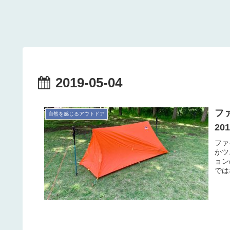
2019-05-04
フ
自然を感じるアウトドア
20
ファ
かツ
ョン
では