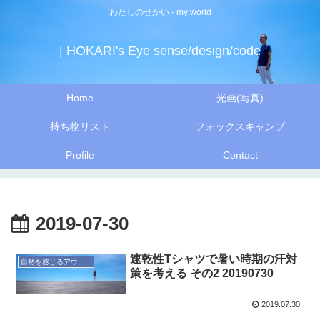
わたしのせかい - my world
| HOKARI's Eye sense/design/code
Home
光画(写真)
持ち物リスト
フォックスキャンプ
Profile
Contact
2019-07-30
速乾性Tシャツで暑い時期の汗対
自然を感じるアウトドア
策を考える その2 20190730
2019.07.30