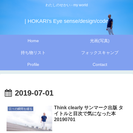
わたしのせかい - my world
| HOKARI's Eye sense/design/code
Home
光画(写真)
持ち物リスト
フォックスキャンプ
Profile
Contact
2019-07-01
Think clearly サンマーク出版 タ
日々の瞬間を綴る
イトルと目次で気になった本
20190701