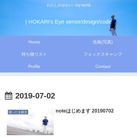
わたしのせかい - my world
| HOKARI's Eye sense/design/code
Home
光画(写真)
持ち物リスト
フォックスキャンプ
Profile
Contact
2019-07-02
noteはじめます 20190702
困ったを解決