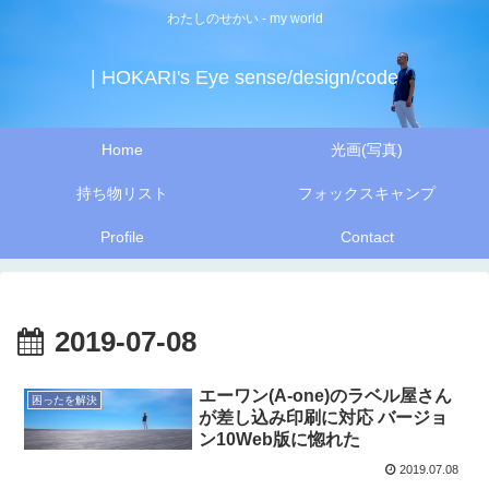
わたしのせかい - my world
| HOKARI's Eye sense/design/code
Home
光画(写真)
持ち物リスト
フォックスキャンプ
Profile
Contact
2019-07-08
エーワン(A-one)のラベル屋さん
困ったを解決
が差し込み印刷に対応 バージョ
ン10Web版に惚れた
2019.07.08