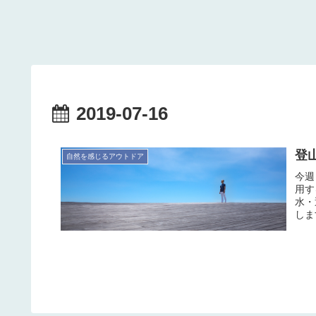
2019-07-16
登
自然を感じるアウトドア
今週
用す
水・
しま