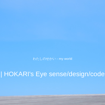
わたしのせかい - my world
| HOKARI's Eye sense/design/code