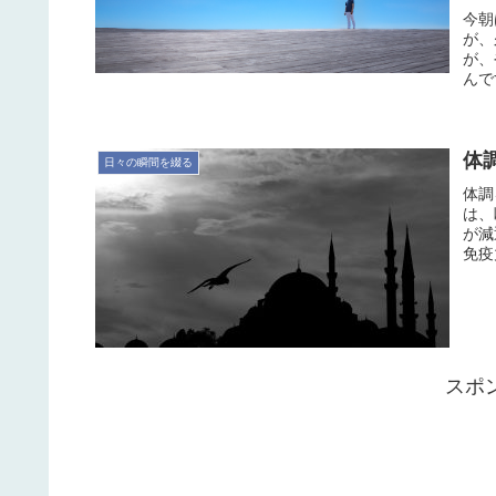
今朝
が、
が、
んで
体
日々の瞬間を綴る
体調
は、
が減
免疫
スポ