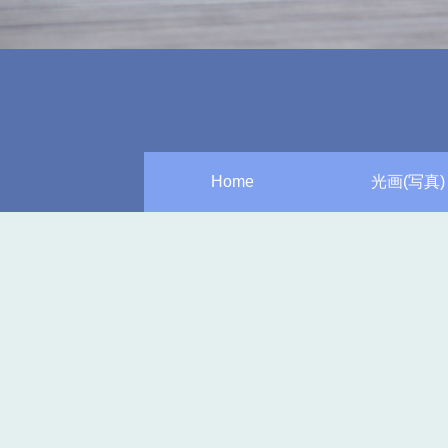
Home
光画(写真)