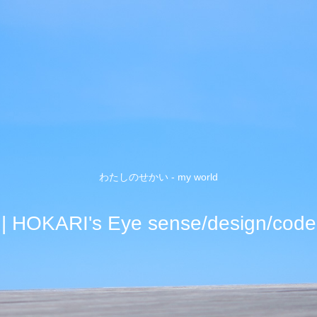
わたしのせかい - my world
| HOKARI's Eye sense/design/code