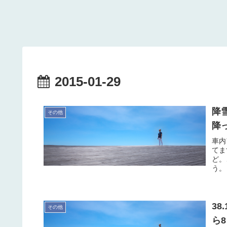
2015-01-29
降
その他
降
車内
てま
ど。
う。
3
その他
ら