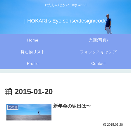
わたしのせかい - my world
| HOKARI's Eye sense/design/code
Home
光画(写真)
持ち物リスト
フォックスキャンプ
Profile
Contact
2015-01-20
新年会の翌日は〜
その他
2015.01.20