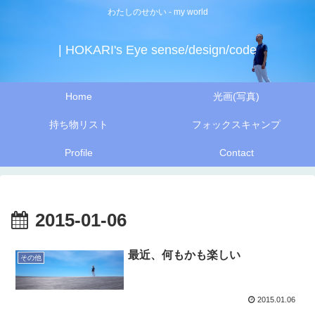
わたしのせかい - my world
| HOKARI's Eye sense/design/code
Home
光画(写真)
持ち物リスト
フォックスキャンプ
Profile
Contact
2015-01-06
最近、何もかも楽しい
その他
2015.01.06