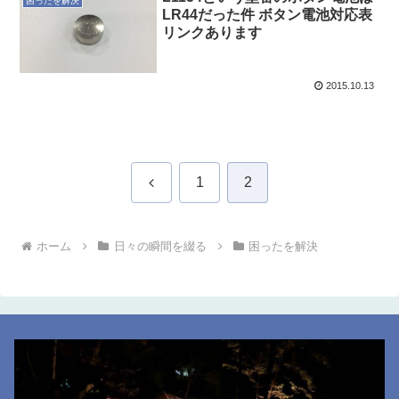
困ったを解決
LR44だった件 ボタン電池対応表
リンクあります
2015.10.13
前
1
2
へ
ホーム
日々の瞬間を綴る
困ったを解決