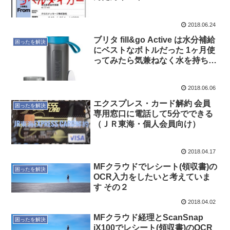
2018.06.24
ブリタ fill&go Active は水分補給
困ったを解決
にベストなボトルだった 1ヶ月使
ってみたら気兼ねなく水を持ち運
べた
2018.06.06
エクスプレス・カード解約 会員
困ったを解決
専用窓口に電話して5分でできる
（ＪＲ東海・個人会員向け）
2018.04.17
MFクラウドでレシート(領収書)の
困ったを解決
OCR入力をしたいと考えていま
す その２
2018.04.02
MFクラウド経理とScanSnap
困ったを解決
iX100でレシート(領収書)のOCR