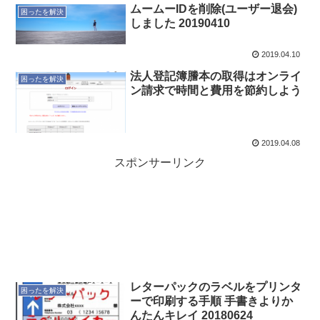
ムームーIDを削除(ユーザー退会)
困ったを解決
しました 20190410
2019.04.10
法人登記簿謄本の取得はオンライ
困ったを解決
ン請求で時間と費用を節約しよう
2019.04.08
スポンサーリンク
レターパックのラベルをプリンタ
困ったを解決
ーで印刷する手順 手書きよりか
んたんキレイ 20180624