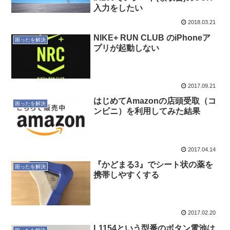
入力をしたい
2018.03.21
NIKE+ RUN CLUB のiPhoneア
困ったを解決
プリが起動しない
2017.09.21
はじめてAmazonの店頭受取（コ
困ったを解決
ンビニ）を利用してみた結果
2017.04.14
『かどまる3』でシート状の薬を
困ったを解決
携帯しやすくする
2017.02.20
L1154という型番のボタン電池は