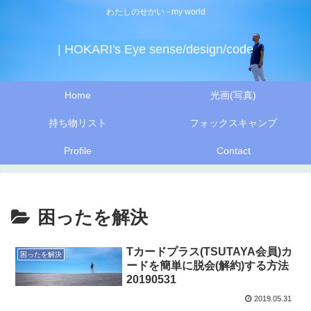
わたしのせかい - my world
| HOKARI's Eye sense/design/code
Home
光画(写真)
持ち物リスト
フォックスキャンプ
Profile
Contact
困ったを解決
Tカードプラス(TSUTAYA会員)カ
困ったを解決
ードを簡単に脱会(解約)する方法
20190531
2019.05.31