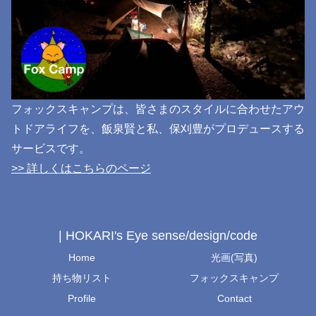
フォックスキャンプは、皆さまのスタイルに合わせたアウ
トドアライフを、飯泉賢と私、保刈豊がプロデュースする
サービスです。
>> 詳しくはこちらのページ
| HOKARI's Eye sense/design/code
Home
光画(写真)
持ち物リスト
フォックスキャンプ
Profile
Contact