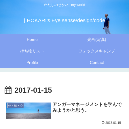
わたしのせかい - my world
| HOKARI's Eye sense/design/code
Home
光画(写真)
持ち物リスト
フォックスキャンプ
Profile
Contact
2017-01-15
アンガーマネージメントを学んで
体・技・心
みようかと思う。
2017.01.15