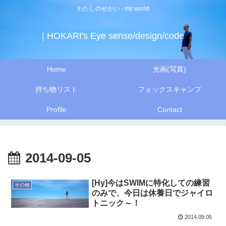
わたしのせかい - my world
| HOKARI's Eye sense/design/code
Home
光画(写真)
持ち物リスト
フォックスキャンプ
Profile
Contact
2014-09-05
[Hy]今はSWIMに特化しての練習
その他
のみで、今日は休養日でジャイロ
トニック～！
2014.09.05