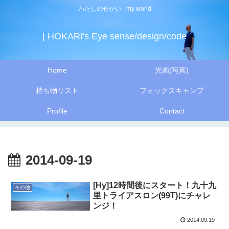
わたしのせかい - my world
| HOKARI's Eye sense/design/code
Home
光画(写真)
持ち物リスト
フォックスキャンプ
Profile
Contact
2014-09-19
[Hy]12時間後にスタート！九十九
その他
里トライアスロン(99T)にチャレ
ンジ！
2014.09.19