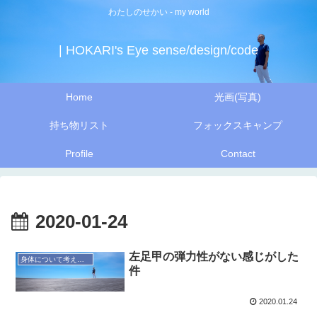
わたしのせかい - my world
| HOKARI's Eye sense/design/code
Home
光画(写真)
持ち物リスト
フォックスキャンプ
Profile
Contact
2020-01-24
左足甲の弾力性がない感じがした
身体について考えてみる
件
2020.01.24