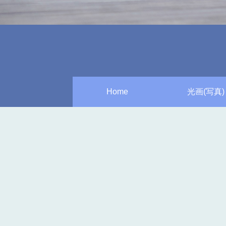
Home
光画(写真)