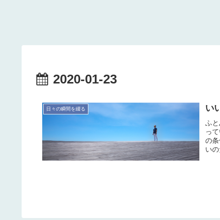
2020-01-23
い
日々の瞬間を綴る
ふと
って
の条
いの