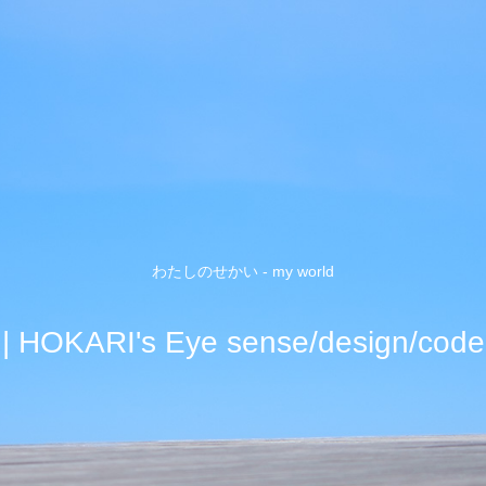
わたしのせかい - my world
| HOKARI's Eye sense/design/code