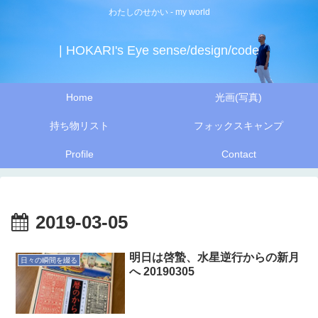
わたしのせかい - my world
| HOKARI's Eye sense/design/code
Home
光画(写真)
持ち物リスト
フォックスキャンプ
Profile
Contact
2019-03-05
明日は啓蟄、水星逆行からの新月
日々の瞬間を綴る
へ 20190305