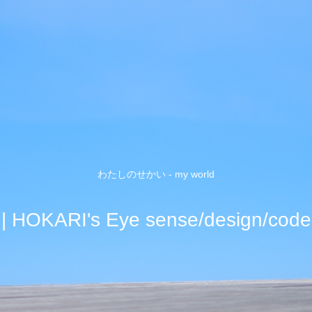
わたしのせかい - my world
| HOKARI's Eye sense/design/code