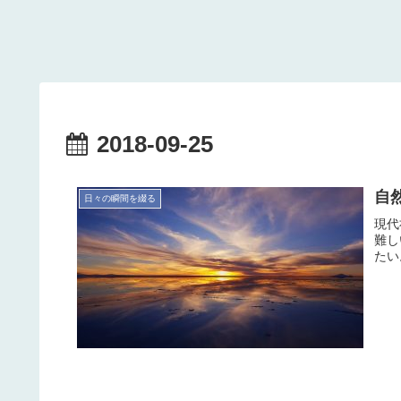
2018-09-25
自然
日々の瞬間を綴る
現代
難し
たい