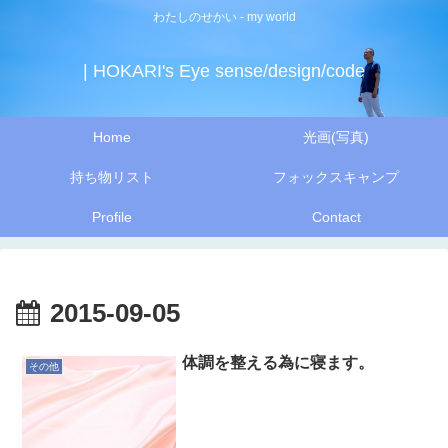
わたしのせかい - my world
| HOKARI's Eye sense/design/code
Home
光画(写真)
持ち物リスト
フォックスキャンプ
Profile
Contact
2015-09-05
体調を整える為に寝ます。
その他