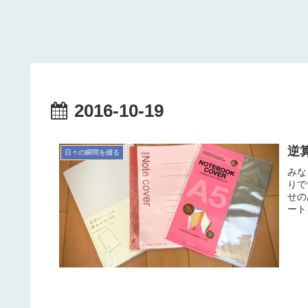
2016-10-19
逆
日々の瞬間を綴る
みな
りで
せの
ート