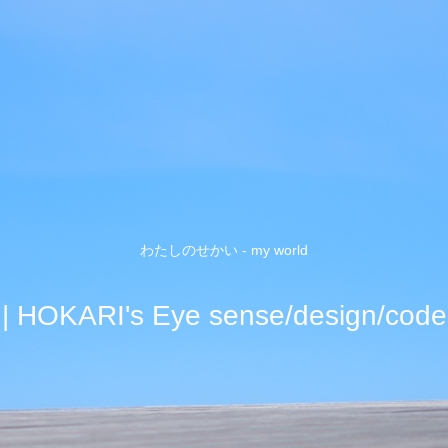
わたしのせかい - my world
| HOKARI's Eye sense/design/code