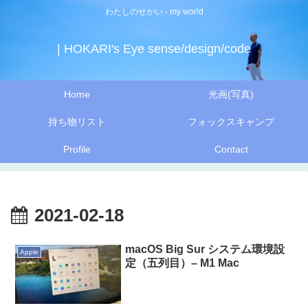
わたしのせかい - my world
| HOKARI's Eye sense/design/code
Home
光画(写真)
持ち物リスト
フォックスキャンプ
Profile
Contact
2021-02-18
macOS Big Sur システム環境設
Apple
定（五列目）– M1 Mac