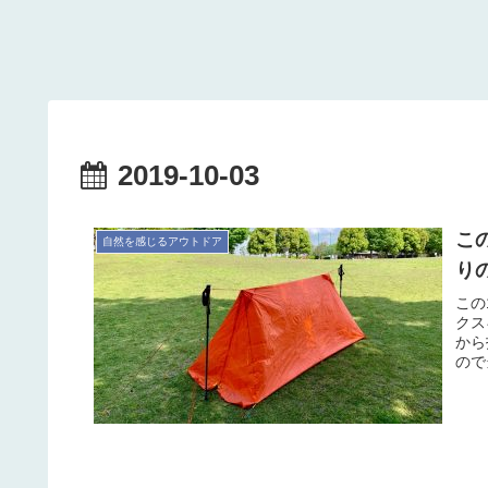
2019-10-03
こ
自然を感じるアウトドア
り
この
クス
から
ので