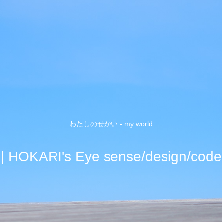
わたしのせかい - my world
| HOKARI's Eye sense/design/code